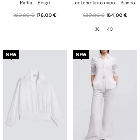
Raffia – Beige
cotone tinto capo – Bianco
220,00
€
176,00
€
230,00
€
184,00
€
38
40
20%
20%
NEW
NEW