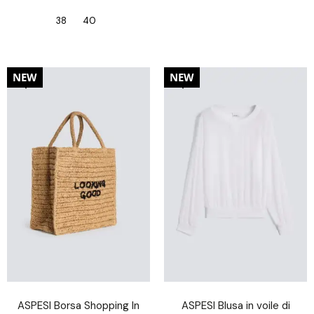
38
40
20%
20%
NEW
NEW
ASPESI Borsa Shopping In
ASPESI Blusa in voile di