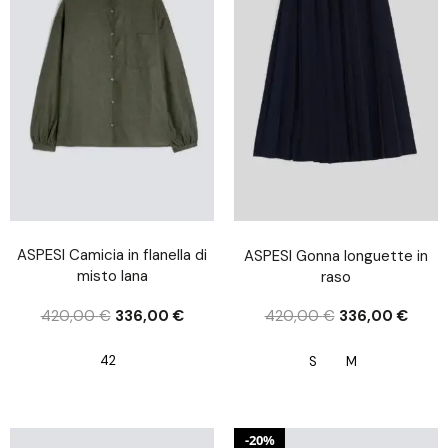
ASPESI Camicia in flanella di
ASPESI Gonna longuette in
misto lana
raso
420,00
€
336,00
€
420,00
€
336,00
€
42
S
M
20%