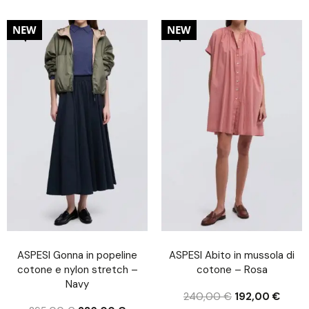
20%
20%
NEW
NEW
ASPESI Gonna in popeline
ASPESI Abito in mussola di
cotone e nylon stretch –
cotone – Rosa
Navy
240,00
€
192,00
€