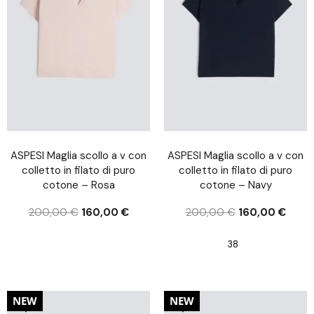
ASPESI Maglia scollo a v con
ASPESI Maglia scollo a v con
colletto in filato di puro
colletto in filato di puro
cotone – Rosa
cotone – Navy
200,00
€
160,00
€
200,00
€
160,00
€
38
20%
20%
NEW
NEW