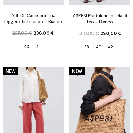
ASPESI Camicia in lino
ASPESI Pantalone In tela di
leggero tinto capo – Bianco
lino – Bianco
295,00
€
236,00
€
350,00
€
280,00
€
40
42
38
40
42
20%
20%
NEW
NEW