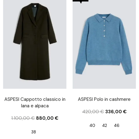
ASPESI Cappotto classico in
ASPESI Polo in cashmere
lana e alpaca
420,00
€
336,00
€
1.100,00
€
880,00
€
40
42
46
38