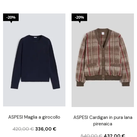
20%
20%
ASPESI Maglia a girocollo
ASPESI Cardigan in pura lana
pirenaica
420,00
€
336,00
€
540,00
€
432,00
€