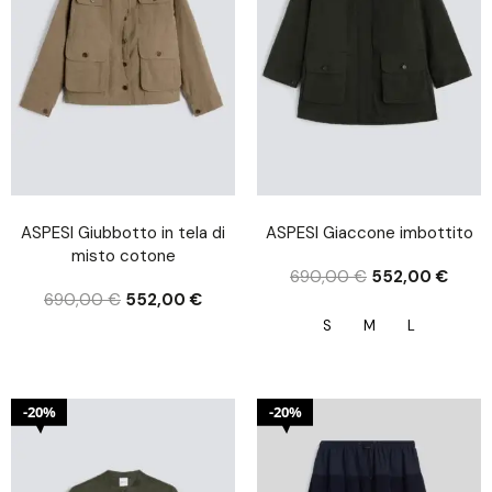
ASPESI Giubbotto in tela di
ASPESI Giaccone imbottito
misto cotone
690,00
€
552,00
€
690,00
€
552,00
€
S
M
L
20%
20%