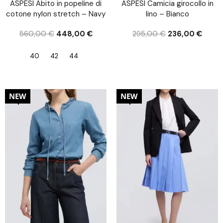
ASPESI Abito in popeline di
ASPESI Camicia girocollo in
cotone nylon stretch – Navy
lino – Bianco
560,00
€
448,00
€
295,00
€
236,00
€
40
42
44
20%
20%
NEW
NEW