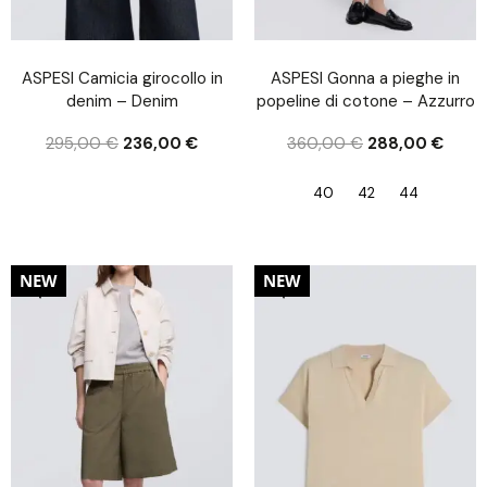
ASPESI Camicia girocollo in
ASPESI Gonna a pieghe in
denim – Denim
popeline di cotone – Azzurro
295,00
€
236,00
€
360,00
€
288,00
€
40
42
44
20%
20%
NEW
NEW