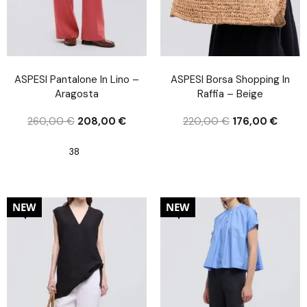
ASPESI Pantalone In Lino –
ASPESI Borsa Shopping In
Aragosta
Raffia – Beige
260,00
€
208,00
€
220,00
€
176,00
€
38
20%
20%
NEW
NEW