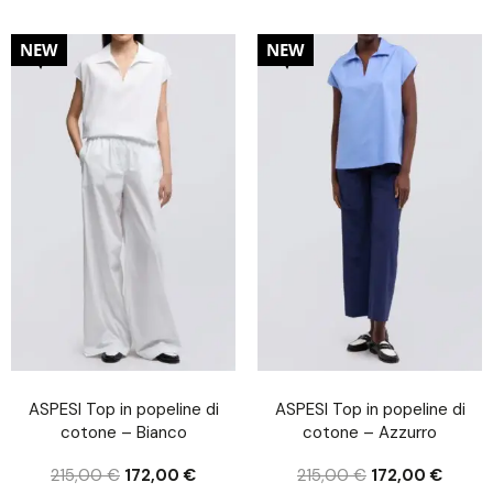
20%
20%
NEW
NEW
ASPESI Top in popeline di
ASPESI Top in popeline di
cotone – Bianco
cotone – Azzurro
215,00
€
172,00
€
215,00
€
172,00
€