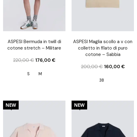
ASPESI Bermuda in twill di
ASPESI Maglia scollo a v con
cotone stretch – Militare
colletto in filato di puro
cotone – Sabbia
220,00
€
176,00
€
200,00
€
160,00
€
S
M
38
20%
20%
NEW
NEW