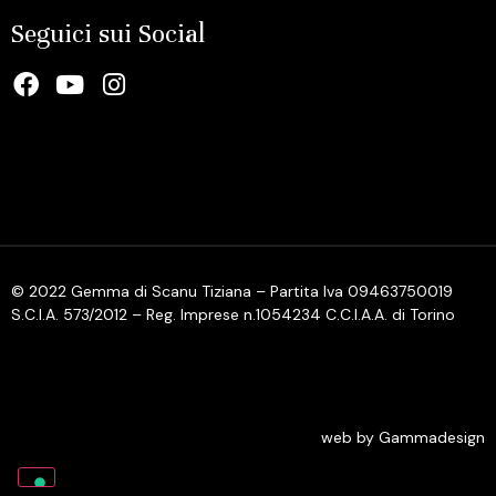
Seguici sui Social
© 2022 Gemma di Scanu Tiziana – Partita Iva 09463750019
S.C.I.A. 573/2012 – Reg. Imprese n.1054234 C.C.I.A.A. di Torino
web by Gammadesign