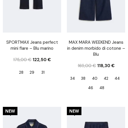
SPORTMAX Jeans perfect
MAX MARA WEEKEND Jeans
mini flare – Blu marino
in denim morbido di cotone –
Blu
175,00
€
122,50
€
169,00
€
118,30
€
28
29
31
34
38
40
42
44
46
48
20%
20%
NEW
NEW