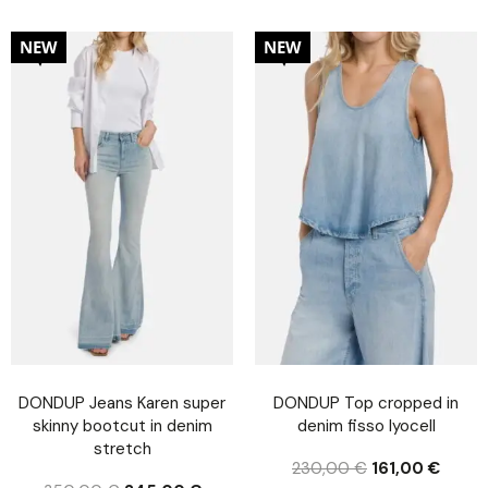
30%
30%
NEW
NEW
DONDUP Jeans Karen super
DONDUP Top cropped in
skinny bootcut in denim
denim fisso lyocell
stretch
230,00
€
161,00
€