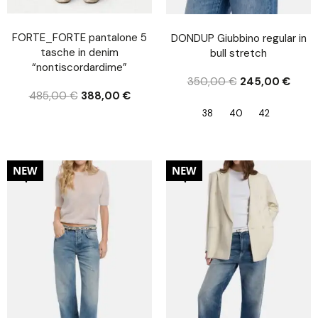
FORTE_FORTE pantalone 5
DONDUP Giubbino regular in
tasche in denim
bull stretch
“nontiscordardime”
350,00
€
245,00
€
485,00
€
388,00
€
38
40
42
30%
30%
NEW
NEW