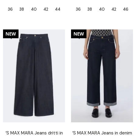
36
38
40
42
44
36
38
40
42
46
30%
30%
NEW
NEW
‘S MAX MARA Jeans dritti in
‘S MAX MARA Jeans in denim