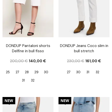
DONDUP Pantaloni shorts
DONDUP Jeans Coco slim in
Delfine in bull fisso
bull stretch
200,00
€
140,00
€
230,00
€
161,00
€
25
27
28
29
30
27
30
31
32
31
32
30%
30%
NEW
NEW