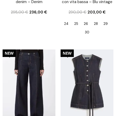
denim – Denim
con vita bassa – Blu vintage
295,00
€
236,00
€
290,00
€
203,00
€
24
25
26
28
29
30
30%
30%
NEW
NEW