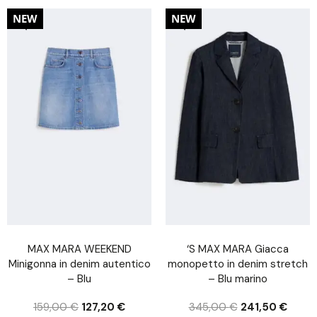
20%
30%
NEW
NEW
MAX MARA WEEKEND
‘S MAX MARA Giacca
Minigonna in denim autentico
monopetto in denim stretch
– Blu
– Blu marino
159,00
€
127,20
€
345,00
€
241,50
€