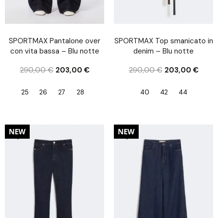
SPORTMAX Pantalone over
SPORTMAX Top smanicato in
con vita bassa – Blu notte
denim – Blu notte
290,00
€
203,00
€
290,00
€
203,00
€
25
26
27
28
40
42
44
30%
30%
NEW
NEW