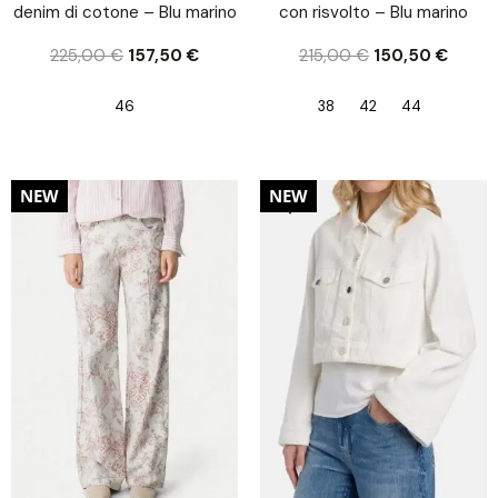
denim di cotone – Blu marino
con risvolto – Blu marino
225,00
€
157,50
€
215,00
€
150,50
€
46
38
42
44
30%
NEW
NEW