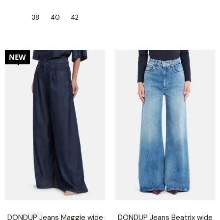
38
40
42
30%
NEW
DONDUP Jeans Maggie wide
DONDUP Jeans Beatrix wide