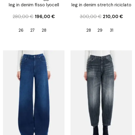
leg in denim fisso lyocell
leg in denim stretch riciclato
280,00
€
196,00
€
300,00
€
210,00
€
26
27
28
28
29
31