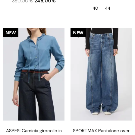
350,00
€
245,00
€
40
44
20%
30%
NEW
NEW
ASPESI Camicia girocollo in
SPORTMAX Pantalone over