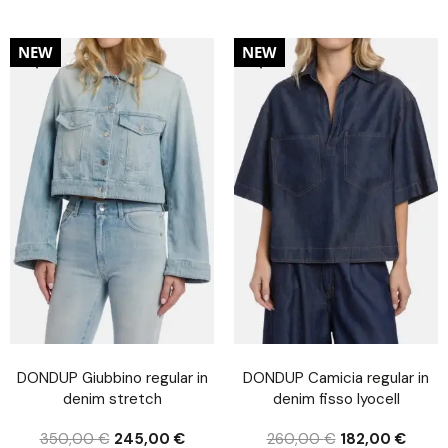
30%
30%
NEW
NEW
DONDUP Giubbino regular in
DONDUP Camicia regular in
denim stretch
denim fisso lyocell
350,00
€
245,00
€
260,00
€
182,00
€