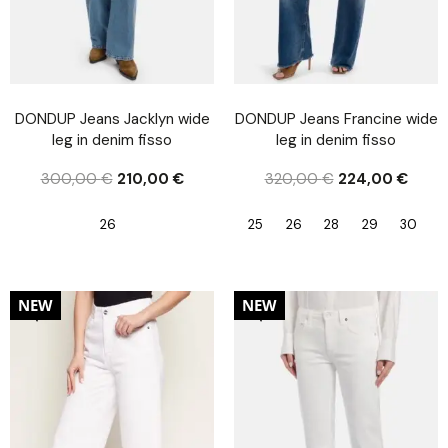
DONDUP Jeans Jacklyn wide
DONDUP Jeans Francine wide
leg in denim fisso
leg in denim fisso
300,00
€
210,00
€
320,00
€
224,00
€
26
25
26
28
29
30
30%
30%
NEW
NEW