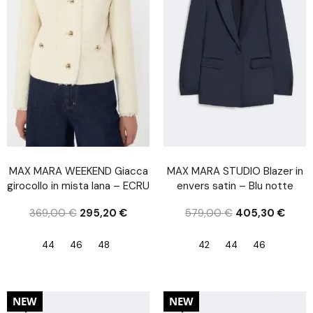
MAX MARA WEEKEND Giacca
MAX MARA STUDIO Blazer in
girocollo in mista lana – ECRU
envers satin – Blu notte
369,00
€
295,20
€
579,00
€
405,30
€
44
46
48
42
44
46
30%
30%
NEW
NEW