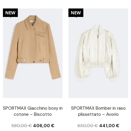
30%
30%
NEW
NEW
SPORTMAX Giacchino boxy in
SPORTMAX Bomber in raso
cotone – Biscotto
plissettato – Avorio
580,00
€
406,00
€
630,00
€
441,00
€