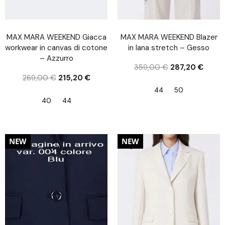
MAX MARA WEEKEND Giacca
MAX MARA WEEKEND Blazer
workwear in canvas di cotone
in lana stretch – Gesso
– Azzurro
359,00
€
287,20
€
269,00
€
215,20
€
44
50
40
44
20%
20%
NEW
NEW