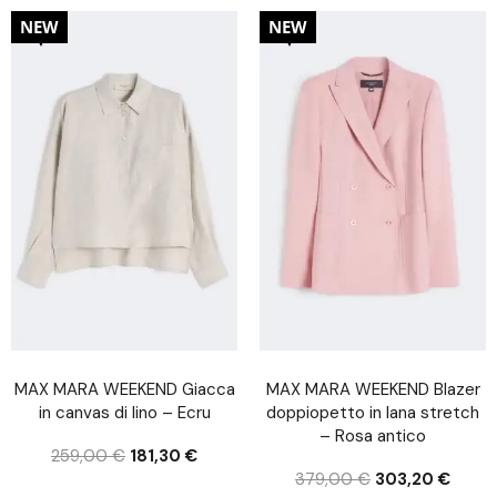
30%
20%
NEW
NEW
MAX MARA WEEKEND Giacca
MAX MARA WEEKEND Blazer
in canvas di lino – Ecru
doppiopetto in lana stretch
– Rosa antico
259,00
€
181,30
€
379,00
€
303,20
€