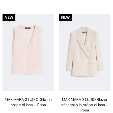
30%
30%
NEW
NEW
MAX MARA STUDIO Gilet in
MAX MARA STUDIO Blazer
crêpe di lana – Rosa
sfiancato in crêpe di lana –
Rosa