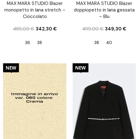
MAX MARA STUDIO Blazer
MAX MARA STUDIO Blazer
monopetto in lana stretch –
doppiopetto in lana gessata
Cioccolato
– Blu
489,00
€
342,30
€
499,00
€
349,30
€
36
38
38
40
30%
30%
NEW
NEW