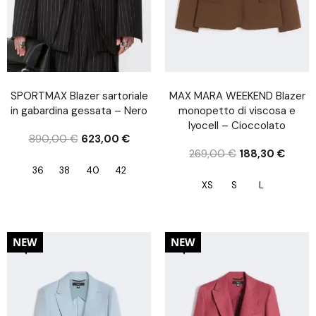
SPORTMAX Blazer sartoriale
MAX MARA WEEKEND Blazer
in gabardina gessata – Nero
monopetto di viscosa e
lyocell – Cioccolato
890,00
€
623,00
€
269,00
€
188,30
€
36
38
40
42
XS
S
L
30%
30%
NEW
NEW