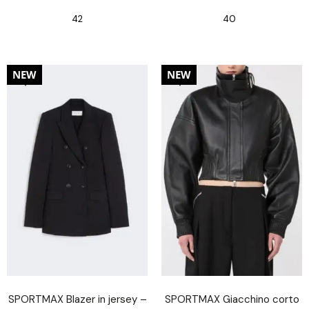
42
40
30%
30%
NEW
NEW
SPORTMAX Blazer in jersey –
SPORTMAX Giacchino corto