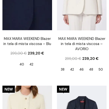
MAX MARA WEEKEND Blazer
MAX MARA WEEKEND Blazer
in tela di mista viscosa – Blu
in tela di mista viscosa –
AVORIO
299,00
€
239,20
€
299,00
€
239,20
€
40
42
38
42
46
48
50
20%
30%
NEW
NEW