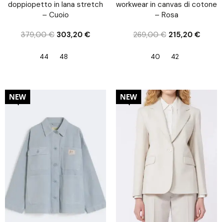
doppiopetto in lana stretch
workwear in canvas di cotone
– Cuoio
– Rosa
379,00
€
303,20
€
269,00
€
215,20
€
44
48
40
42
20%
20%
NEW
NEW