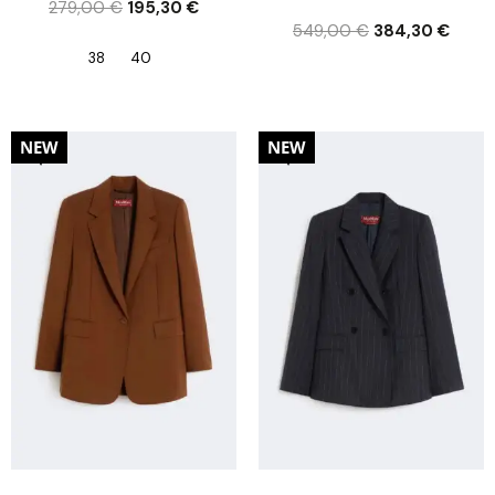
279,00
€
195,30
€
549,00
€
384,30
€
38
40
30%
30%
NEW
NEW