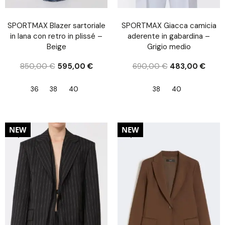
SPORTMAX Blazer sartoriale
SPORTMAX Giacca camicia
in lana con retro in plissé –
aderente in gabardina –
Beige
Grigio medio
850,00
€
595,00
€
690,00
€
483,00
€
36
38
40
38
40
30%
30%
NEW
NEW