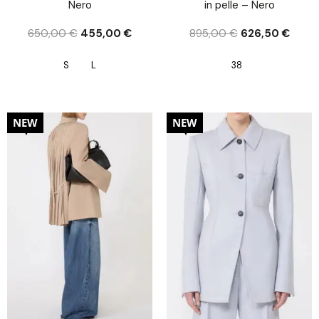
Nero
in pelle – Nero
650,00
€
455,00
€
895,00
€
626,50
€
S
L
38
30%
30%
NEW
NEW