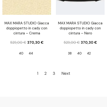
MAX MARA STUDIO Giacca
MAX MARA STUDIO Giacca
doppiopetto in cady con
doppiopetto in cady con
cintura – Crema
cintura – Nero
529,00
€
370,30
€
529,00
€
370,30
€
40
44
38
40
42
1
2
3
Next