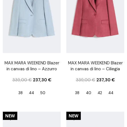
MAX MARA WEEKEND Blazer
MAX MARA WEEKEND Blazer
in canvas di lino – Azzurro
in canvas di lino – Ciliegia
339,00
€
237,30
€
339,00
€
237,30
€
38
44
50
38
40
42
44
30%
30%
NEW
NEW