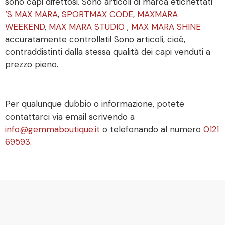
sono capi difettosi. Sono articoli di marca etichettati
‘S MAX MARA
,
SPORTMAX CODE
,
MAXMARA
WEEKEND
,
MAX MARA STUDIO
,
MAX MARA SHINE
accuratamente controllati! Sono articoli, cioè,
contraddistinti dalla stessa qualità dei capi venduti a
prezzo pieno.
Per qualunque dubbio o informazione, potete
contattarci via email scrivendo a
info@gemmaboutique.it
o telefonando al numero
0121
69593
.