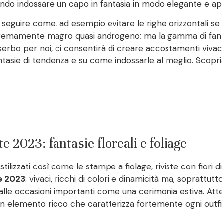
ndo indossare un capo in fantasia in modo elegante e appr
seguire come, ad esempio evitare le righe orizzontali se 
remamente magro quasi androgeno; ma la gamma di fantasi
serbo per noi, ci consentirà di creare accostamenti vivaci 
ntasie di tendenza e su come indossarle al meglio. Scopri
 2023: fantasie floreali e foliage
 o stilizzati così come le stampe a fiolage, riviste con fiori
e 2023
: vivaci, ricchi di colori e dinamicità ma, soprattutto,
nto alle occasioni importanti come una cerimonia estiva. At
sé un elemento ricco che caratterizza fortemente ogni outf