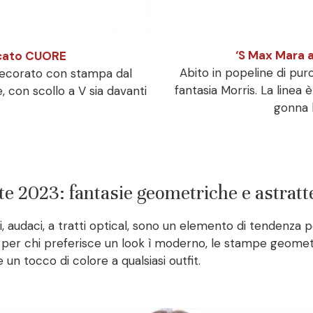
‘S Max Mara 
icato CUORE
Abito in popeline di pu
 decorato con stampa dal
fantasia Morris. La linea 
e, con scollo a V sia davanti
gonna 
e 2023: fantasie geometriche e astratt
, audaci, a tratti optical, sono un elemento di tendenza
li per chi preferisce un look ì moderno, le stampe geome
un tocco di colore a qualsiasi outfit.