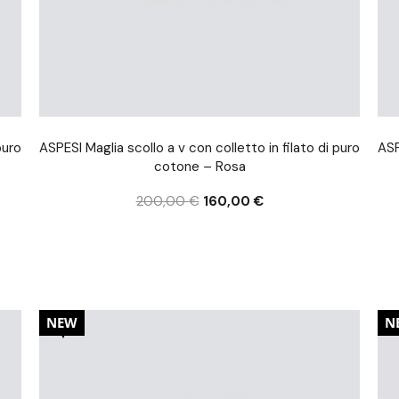
puro
ASPESI Maglia scollo a v con colletto in filato di puro
ASP
cotone – Rosa
200,00
€
160,00
€
20%
2
NEW
N