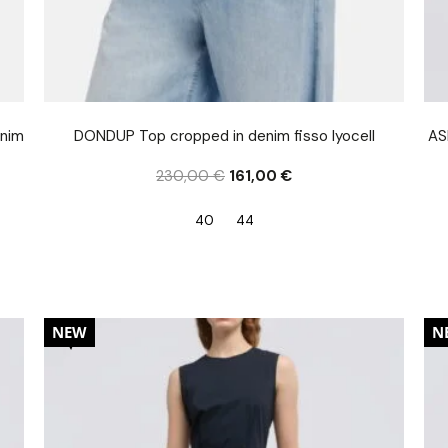
enim
DONDUP Top cropped in denim fisso lyocell
AS
230,00
€
161,00
€
40
44
20%
2
NEW
N