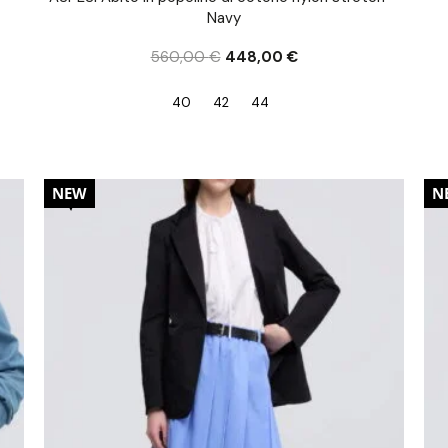
Navy
560,00
€
448,00
€
40
42
44
20%
2
NEW
N