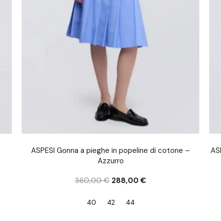
ASPESI Gonna a pieghe in popeline di cotone –
ASP
Azzurro
360,00
€
288,00
€
40
42
44