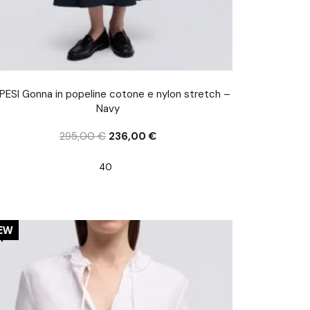
PESI Gonna in popeline cotone e nylon stretch –
Navy
295,00
€
236,00
€
40
0%
EW