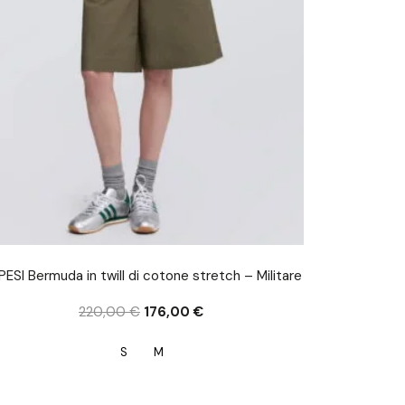
ESI Bermuda in twill di cotone stretch – Militare
220,00
€
176,00
€
S
M