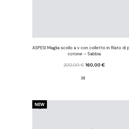
ASPESI Maglia scollo a v con colletto in filato di 
cotone – Sabbia
200,00
€
160,00
€
38
20%
NEW