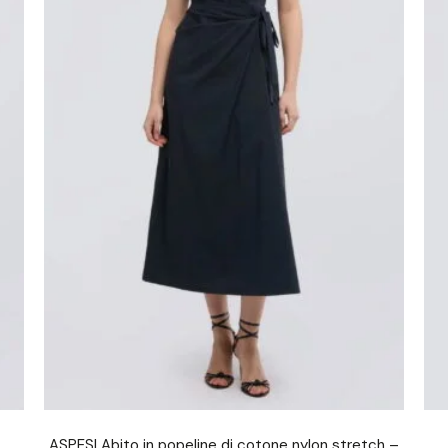
ASPESI Abito in popeline di cotone nylon stretch –