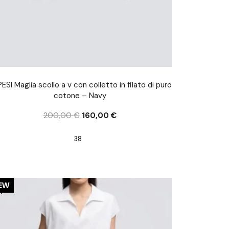
ESI Maglia scollo a v con colletto in filato di puro
cotone – Navy
200,00
€
160,00
€
38
0%
EW