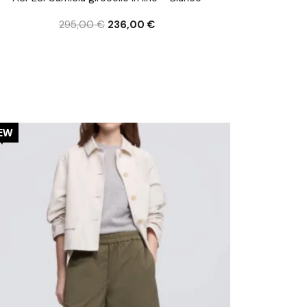
295,00
€
236,00
€
0%
EW