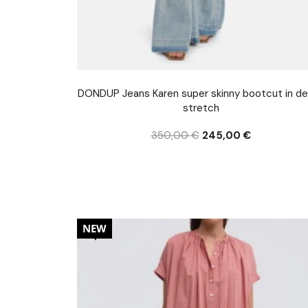
DONDUP Jeans Karen super skinny bootcut in d
stretch
350,00
€
245,00
€
20%
NEW