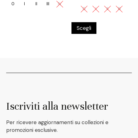
0
I
II
III
IV
0
I
II
III
Scegli
Iscriviti alla newsletter
Per ricevere aggiornamenti su collezioni e
promozioni esclusive.