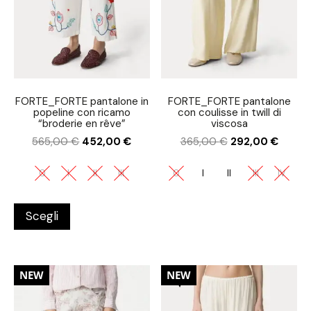
FORTE_FORTE pantalone in
FORTE_FORTE pantalone
popeline con ricamo
con coulisse in twill di
“broderie en rêve”
viscosa
565,00
€
452,00
€
365,00
€
292,00
€
0
I
II
III
0
I
II
III
IV
Scegli
20%
NEW
NEW