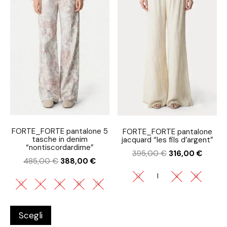
FORTE_FORTE pantalone 5
FORTE_FORTE pantalone
tasche in denim
jacquard “les fils d’argent”
“nontiscordardime”
395,00
€
316,00
€
485,00
€
388,00
€
0
I
II
III
0
I
II
III
IV
Scegli