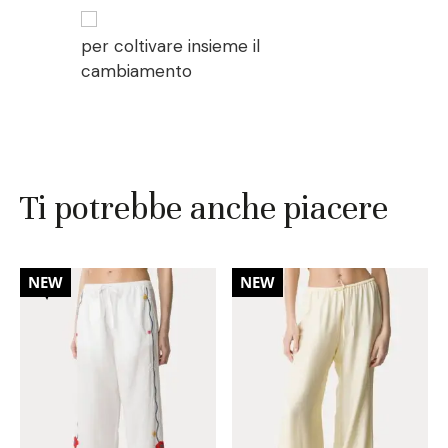
per coltivare insieme il
cambiamento
Ti potrebbe anche piacere
20%
NEW
NEW