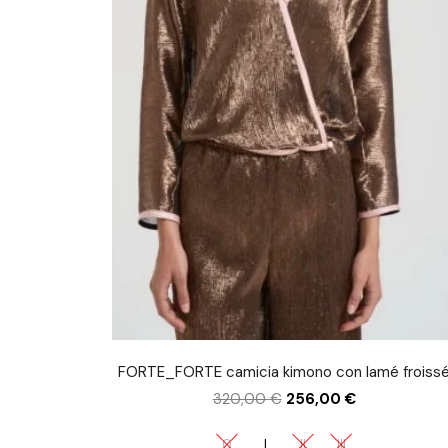
FORTE_FORTE camicia kimono con lamé froiss
320,00
€
256,00
€
0
I
II
III