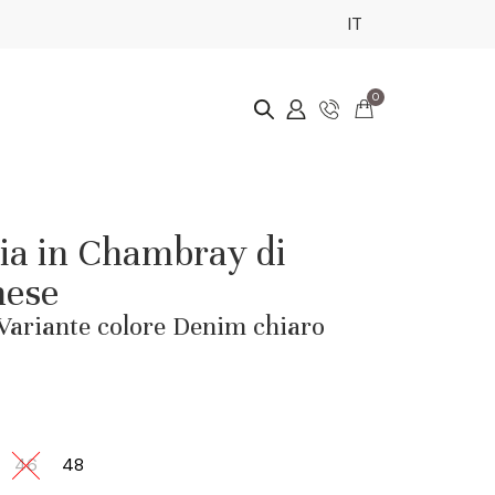
IT
0
ia in Chambray di
nese
. Variante colore Denim chiaro
46
48