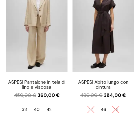
ASPESI Pantalone in tela di
ASPESI Abito lungo con
lino e viscosa
cintura
450,00
€
360,00
€
480,00
€
384,00
€
38
40
42
44
46
48