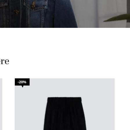
ere
20%