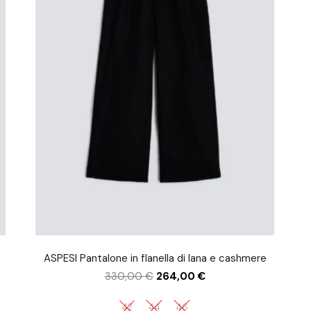
ASPESI Pantalone in flanella di lana e cashmere
330,00
€
264,00
€
42
44
46