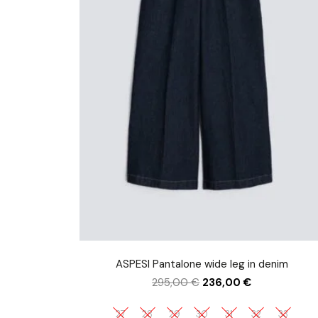
ASPESI Pantalone wide leg in denim
295,00
€
236,00
€
27
28
29
30
31
32
33