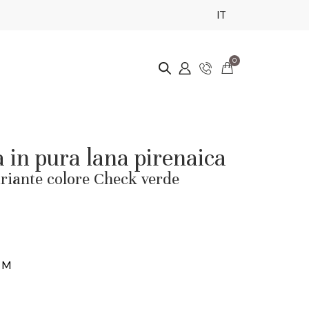
IT
0
in pura lana pirenaica
ariante colore Check verde
M