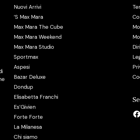
Nuovi Arrivi
Ter
‘S Max Mara
Con
Max Mara The Cube
Mo
Max Mara Weekend
Mod
Max Mara Studio
Dir
Sportmax
Le
Aspesi
Pri
di
Bazar Deluxe
Co
ne
Dondup
Elisabetta Franchi
Se
Es’Givien
Forte Forte
La Milanesa
Chi siamo