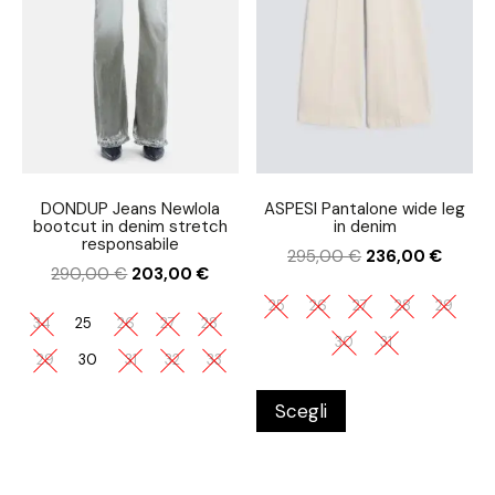
DONDUP Jeans Newlola
ASPESI Pantalone wide leg
bootcut in denim stretch
in denim
responsabile
295,00
€
236,00
€
290,00
€
203,00
€
25
26
27
28
29
34
25
26
27
28
30
31
29
30
31
32
33
Scegli