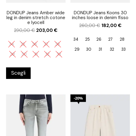
DONDUP Jeans Amber wide
DONDUP Jeans Koons 30
leg in denim stretch cotone
inches loose in denim fisso
e lyocell
260,00
€
182,00
€
290,00
€
203,00
€
34
25
26
27
28
34
25
26
27
28
29
30
31
32
33
29
30
31
32
33
Scegli
20%