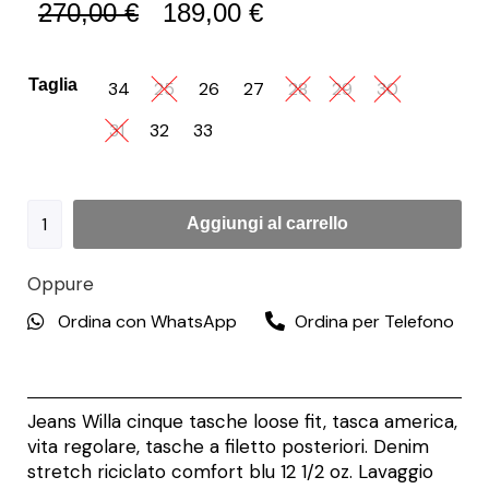
270,00
€
189,00
€
Taglia
34
25
26
27
28
29
30
31
32
33
Aggiungi al carrello
Oppure
Ordina con WhatsApp
Ordina per Telefono
Jeans Willa cinque tasche loose fit, tasca america,
vita regolare, tasche a filetto posteriori. Denim
stretch riciclato comfort blu 12 1/2 oz. Lavaggio