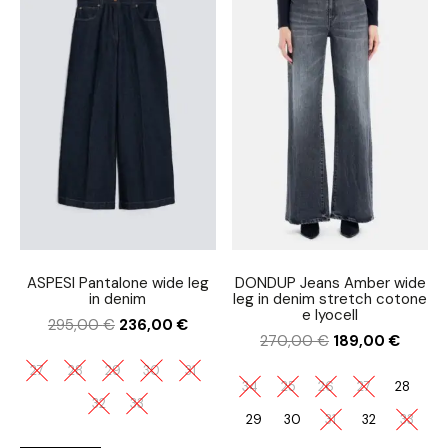
ASPESI Pantalone wide leg
DONDUP Jeans Amber wide
in denim
leg in denim stretch cotone
e lyocell
295,00
€
236,00
€
270,00
€
189,00
€
27
28
29
30
31
34
25
26
27
28
32
33
29
30
31
32
33