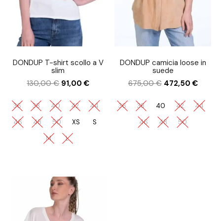
DONDUP T-shirt scollo a V
DONDUP camicia loose in
slim
suede
130,00
€
91,00
€
675,00
€
472,50
€
36
38
40
42
44
36
38
40
42
44
46
48
50
XS
S
46
48
50
M
L