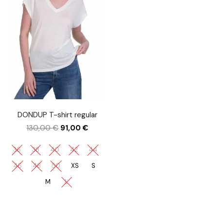
DONDUP T-shirt regular
130,00
€
91,00
€
36
38
40
42
44
46
48
50
XS
S
M
L