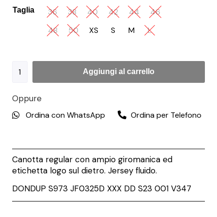
Taglia
36
38
40
42
44
46
48
50
XS
S
M
L
Aggiungi al carrello
Oppure
Ordina con WhatsApp
Ordina per Telefono
Canotta regular con ampio giromanica ed
etichetta logo sul dietro. Jersey fluido.
DONDUP
S973 JF0325D XXX DD S23 001
V347