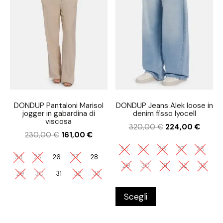
DONDUP Pantaloni Marisol
DONDUP Jeans Alek loose in
jogger in gabardina di
denim fisso lyocell
viscosa
320,00
€
224,00
€
230,00
€
161,00
€
34
24
26
27
28
34
25
26
27
28
29
30
31
32
33
29
30
31
32
33
Scegli