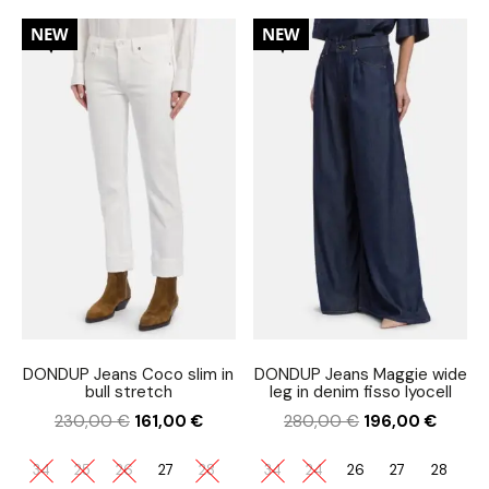
30%
30%
NEW
NEW
DONDUP Jeans Coco slim in
DONDUP Jeans Maggie wide
bull stretch
leg in denim fisso lyocell
230,00
€
161,00
€
280,00
€
196,00
€
34
25
26
27
28
34
24
26
27
28