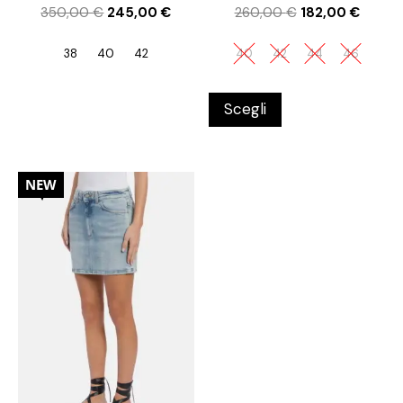
350,00
€
245,00
€
260,00
€
182,00
€
38
40
42
40
42
44
46
Scegli
30%
NEW