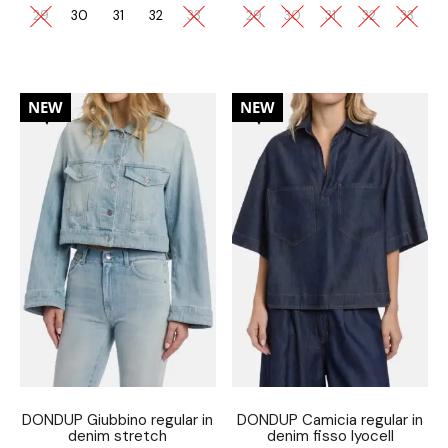
29
30
31
32
33
29
30
31
32
33
30%
30%
NEW
NEW
DONDUP Giubbino regular in
DONDUP Camicia regular in
denim stretch
denim fisso lyocell