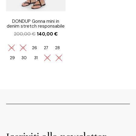
DONDUP Gonna mini in
denim stretch responsabile
200,00
€
140,00
€
34
25
26
27
28
29
30
31
32
33