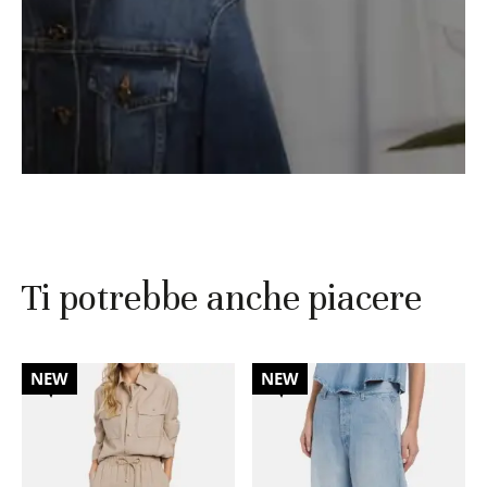
Ti potrebbe anche piacere
30%
30%
NEW
NEW