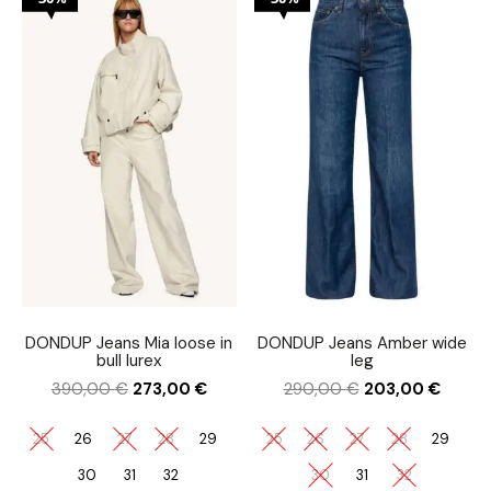
DONDUP Jeans Mia loose in
DONDUP Jeans Amber wide
bull lurex
leg
390,00
€
273,00
€
290,00
€
203,00
€
25
26
27
28
29
25
26
27
28
29
30
31
32
30
31
32