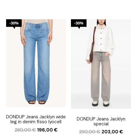
30%
30%
DONDUP Jeans Jacklyn wide
DONDUP Jeans Jacklyn
leg in denim fisso lyocell
special
280,00
€
196,00
€
290,00
€
203,00
€