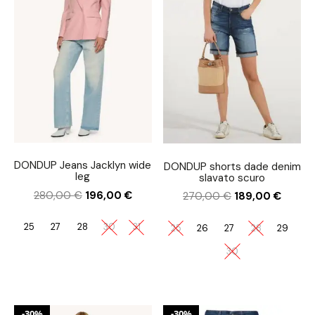
DONDUP Jeans Jacklyn wide
DONDUP shorts dade denim
leg
slavato scuro
280,00
€
196,00
€
270,00
€
189,00
€
25
27
28
30
31
25
26
27
28
29
30
30%
30%