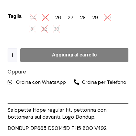
Taglia
24
25
26
27
28
29
30
31
32
33
Aggiungi al carrello
Oppure
Ordina con WhatsApp
Ordina per Telefono
Salopette Hope regular fit, pettorina con
bottoniera sul davanti. Logo Dondup.
DONDUP
DP665 DS0145D FH5 800
V492