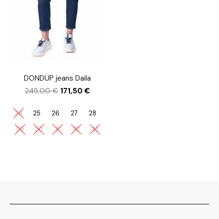
DONDUP jeans Daila
245,00
€
171,50
€
34
25
26
27
28
29
30
31
32
33