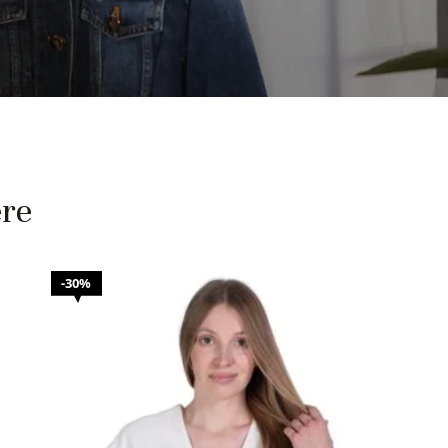
ere
30%