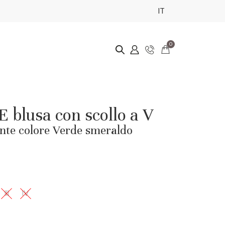
IT
0
lusa con scollo a V
ante colore Verde smeraldo
III
IV