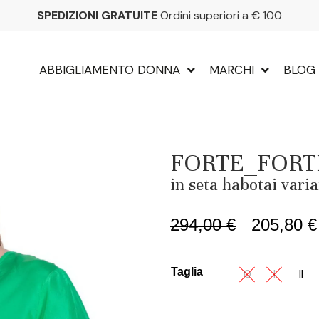
SPEDIZIONI GRATUITE
Ordini superiori a € 100
ABBIGLIAMENTO DONNA
MARCHI
BLOG
FORTE_FORTE b
in seta habotai vari
294,00
€
205,80
€
Taglia
0
I
II