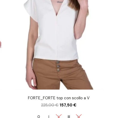
FORTE_FORTE top con scollo a V
225,00
€
157,50
€
0
I
II
III
IV