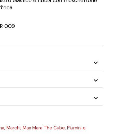
astro elastico e fibbia con moschettone
d’oca
AR 009
na
,
Marchi
,
Max Mara The Cube
,
Piumini e