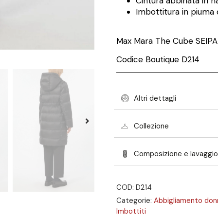
Cintura abbinata in n
Imbottitura in piuma 
Max Mara The Cube SEIP
Codice Boutique D214
Altri dettagli
Collezione
Composizione e lavaggio
COD: D214
Categorie:
Abbigliamento don
Imbottiti