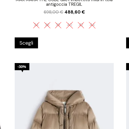
antigoccia TREGIL
698,00
€
488,60
€
34
36
38
40
42
44
Scegli
30%