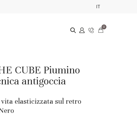
IT
0
E CUBE Piumino
cnica antigoccia
vita elasticizzata sul retro
 Nero