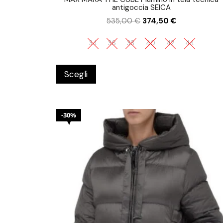
antigoccia SEICA
535,00
€
374,50
€
34
36
38
40
42
44
Scegli
30%