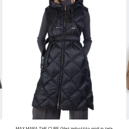
MAX MARA THE CUBE Gilet imbottito midi in tela