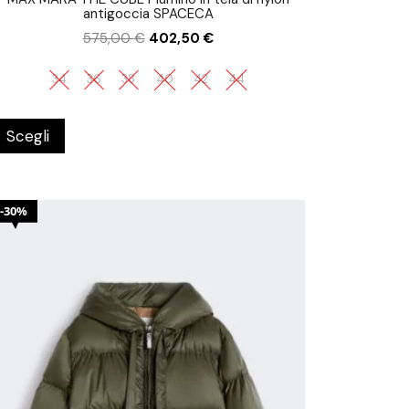
antigoccia SPACECA
575,00
€
402,50
€
34
36
38
40
42
44
Scegli
30%