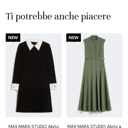
Ti potrebbe anche piacere
30%
30%
NEW
NEW
MAX MARA STUDIO Abito
MAX MARA STUDIO Abito a