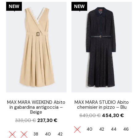
30%
30%
NEW
NEW
MAX MARA WEEKEND Abito
MAX MARA STUDIO Abito
in gabardina antigoccia –
chemisier in pizzo – Blu
Beige
649,00
€
454,30
€
339,00
€
237,30
€
38
40
42
44
46
34
36
38
40
42