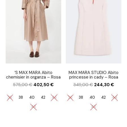
‘S MAX MARA Abito
MAX MARA STUDIO Abito
chemisier in organza – Rosa
princesse in cady – Rosa
575,00
€
402,50
€
349,00
€
244,30
€
36
38
40
42
44
36
38
40
42
44
46
46