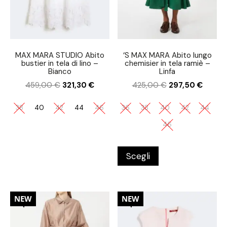
MAX MARA STUDIO Abito
‘S MAX MARA Abito lungo
bustier in tela di lino –
chemisier in tela ramiè –
Bianco
Linfa
459,00
€
321,30
€
425,00
€
297,50
€
38
40
42
44
46
36
38
40
42
44
46
Scegli
30%
30%
NEW
NEW