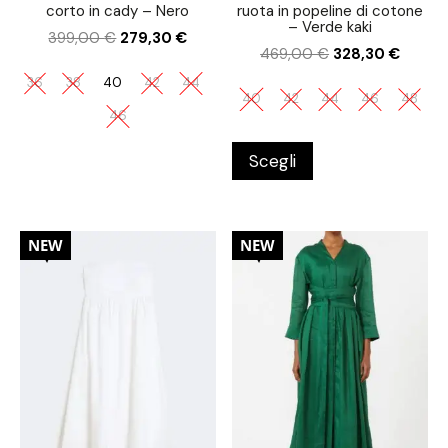
corto in cady – Nero
ruota in popeline di cotone
– Verde kaki
399,00
€
279,30
€
469,00
€
328,30
€
36
38
40
42
44
40
42
44
46
48
46
Scegli
30%
30%
NEW
NEW