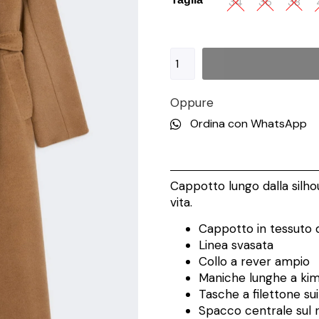
34
36
38
Oppure
Ordina con WhatsApp
Cappotto lungo dalla silho
vita.
Cappotto in tessuto d
Linea svasata
Collo a rever ampio
Maniche lunghe a ki
Tasche a filettone sui
Spacco centrale sul 