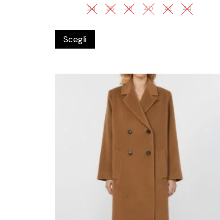
34
36
38
40
42
44
Scegli