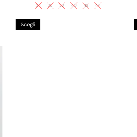
34
36
38
40
42
44
Scegli