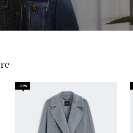
ere
20%