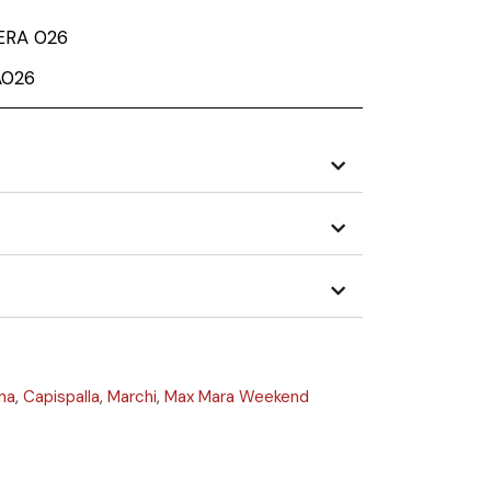
ERA 026
A026
na
,
Capispalla
,
Marchi
,
Max Mara Weekend