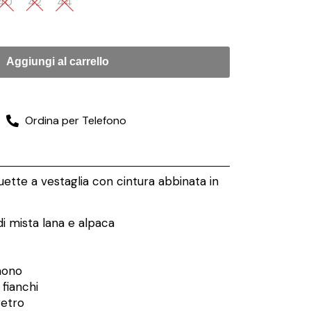
40
42
44
Aggiungi al carrello
Ordina per Telefono
uette a vestaglia con cintura abbinata in
i mista lana e alpaca
mono
 fianchi
retro