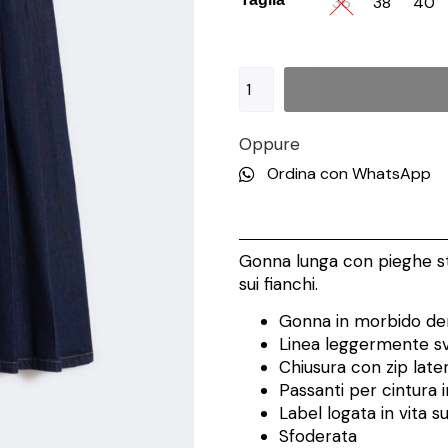
36
38
40
Oppure
Ordina con WhatsApp
Gonna lunga con pieghe st
sui fianchi.
Gonna in morbido de
Linea leggermente s
Chiusura con zip late
Passanti per cintura i
Label logata in vita su
Sfoderata