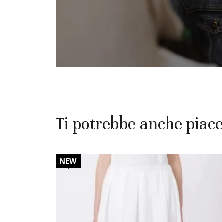
Ti potrebbe anche piac
20%
NEW