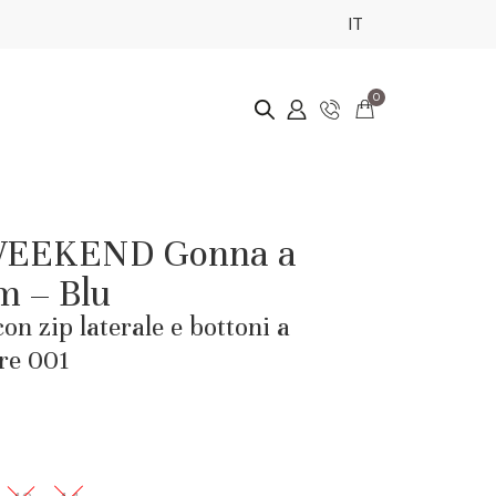
IT
0
EEKEND Gonna a
m – Blu
on zip laterale e bottoni a
ore 001