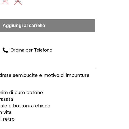
42
44
Aggiungi al carrello
Ordina per Telefono
irate semicucite e motivo di impunture
nim di puro cotone
vasata
rale e bottoni a chiodo
n vita
l retro