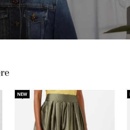
ere
30%
NEW