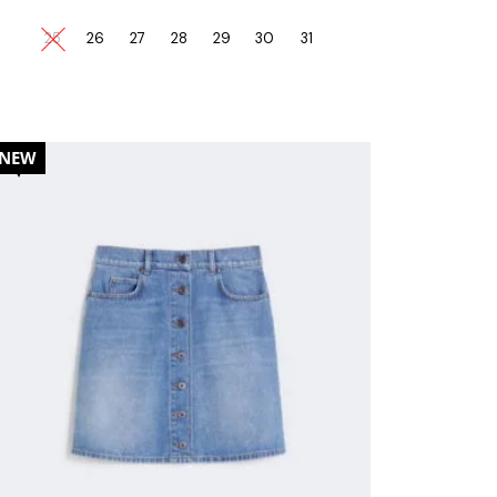
25
26
27
28
29
30
31
20%
NEW