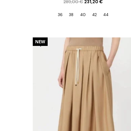
289,00
€
231,20
€
36
38
40
42
44
30%
NEW