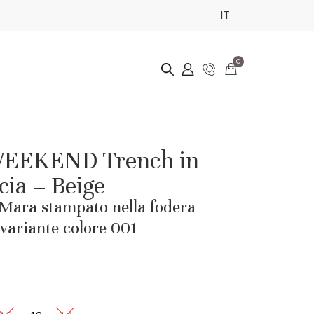
IT
0
EKEND Trench in
cia – Beige
ara stampato nella fodera
 variante colore 001