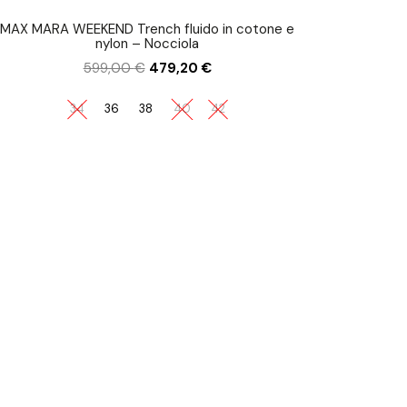
MAX MARA WEEKEND Trench fluido in cotone e
nylon – Nocciola
599,00
€
479,20
€
34
36
38
40
42