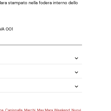
ra stampato nella fodera interno dello
VA 001
na
,
Capispalla
,
Marchi
,
Max Mara Weekend
,
Nuovi