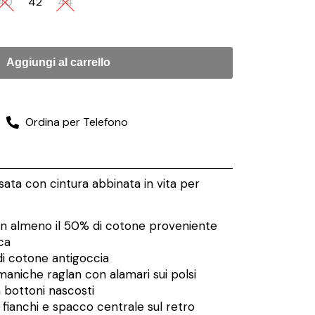
40
42
44
Aggiungi al carrello
Ordina per Telefono
sata con cintura abbinata in vita per
on almeno il 50% di cotone proveniente
ca
di cotone antigoccia
maniche raglan con alamari sui polsi
 bottoni nascosti
i fianchi e spacco centrale sul retro