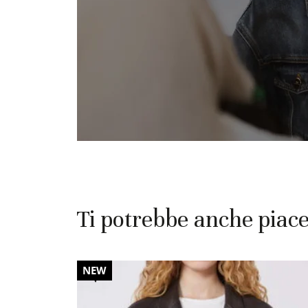
Ti potrebbe anche piac
20%
NEW