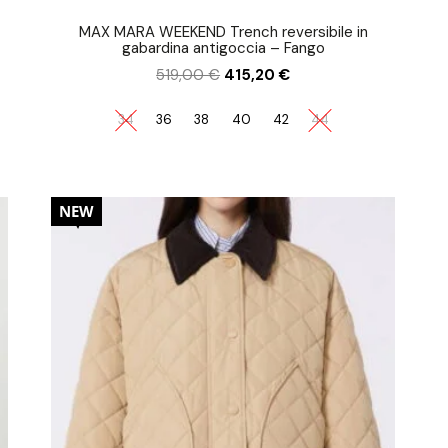
MAX MARA WEEKEND Trench reversibile in
gabardina antigoccia – Fango
519,00
€
415,20
€
34
36
38
40
42
44
20%
NEW