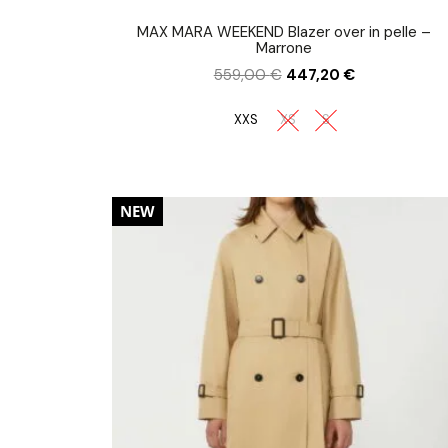
MAX MARA WEEKEND Blazer over in pelle –
Marrone
559,00
€
447,20
€
XXS
XS
S
NEW