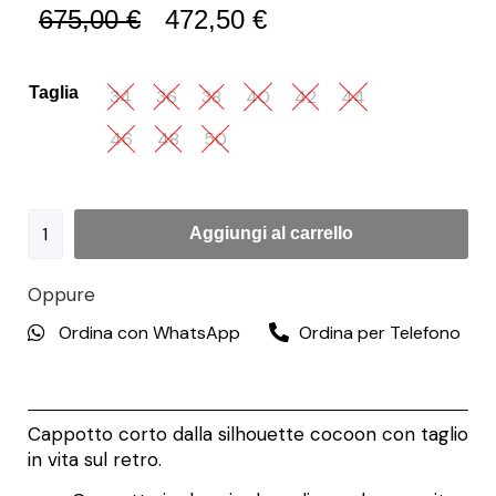
675,00
€
472,50
€
Taglia
34
36
38
40
42
44
46
48
50
Aggiungi al carrello
Oppure
Ordina con WhatsApp
Ordina per Telefono
Cappotto corto dalla silhouette cocoon con taglio
in vita sul retro.