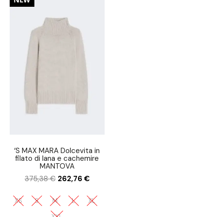
‘S MAX MARA Dolcevita in
filato di lana e cachemire
MANTOVA
375,38
€
262,76
€
XS
S
M
L
XL
XXL