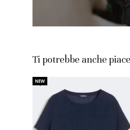
Ti potrebbe anche piac
30%
NEW