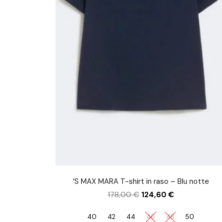
‘S MAX MARA T-shirt in raso – Blu notte
178,00
€
124,60
€
40
42
44
46
48
50