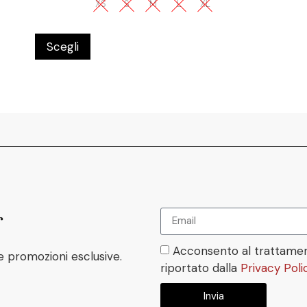
XS
S
M
L
XL
Scegli
r
Acconsento al trattamen
e promozioni esclusive.
riportato dalla
Privacy Poli
Invia