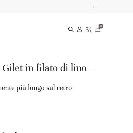
IT
0
let in filato di lino –
ente più lungo sul retro