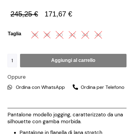
245,25
€
171,67
€
Taglia
36
38
40
42
44
46
Aggiungi al carrello
Oppure
Ordina con WhatsApp
Ordina per Telefono
Pantalone modello jogging, caratterizzato da una
silhouette con gamba morbida.
Pantalone in flanella di lana stretch