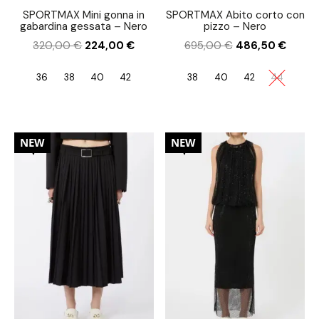
SPORTMAX Mini gonna in
SPORTMAX Abito corto con
gabardina gessata – Nero
pizzo – Nero
320,00
€
224,00
€
695,00
€
486,50
€
36
38
40
42
38
40
42
44
30%
30%
NEW
NEW