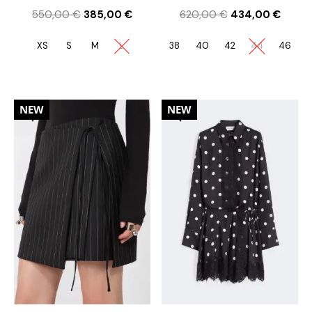
550,00
€
385,00
€
620,00
€
434,00
€
XS
S
M
L
38
40
42
44
46
30%
30%
NEW
NEW