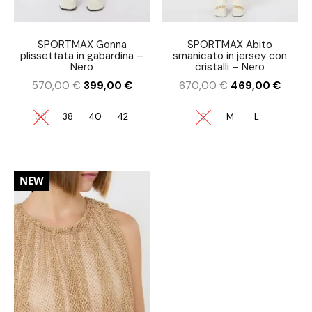
SPORTMAX Gonna
SPORTMAX Abito
plissettata in gabardina –
smanicato in jersey con
Nero
cristalli – Nero
570,00
€
399,00
€
670,00
€
469,00
€
36
38
40
42
S
M
L
30%
NEW