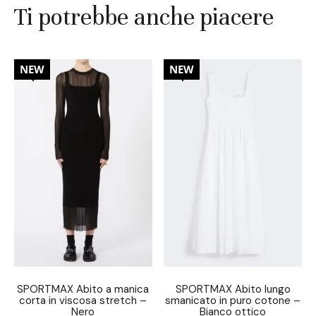
Ti potrebbe anche piacere
30%
30%
NEW
NEW
SPORTMAX Abito a manica
SPORTMAX Abito lungo
corta in viscosa stretch –
smanicato in puro cotone –
Nero
Bianco ottico