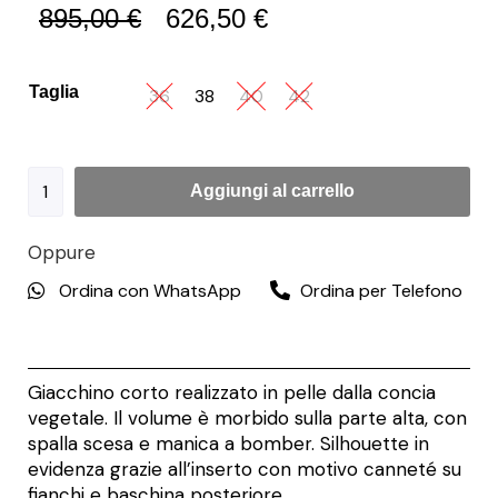
895,00
€
626,50
€
Taglia
36
38
40
42
Aggiungi al carrello
Oppure
Ordina con WhatsApp
Ordina per Telefono
Giacchino corto realizzato in pelle dalla concia
vegetale. Il volume è morbido sulla parte alta, con
spalla scesa e manica a bomber. Silhouette in
evidenza grazie all’inserto con motivo canneté su
fianchi e baschina posteriore.