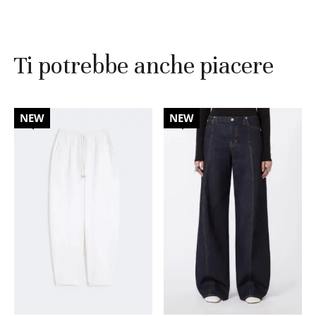
Ti potrebbe anche piacere
30%
30%
NEW
NEW