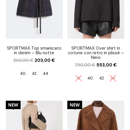
SPORTMAX Top smanicato
SPORTMAX Over shirt in
in denim – Blu notte
cotone con retro in plissé –
Nero
290,00
€
203,00
€
790,00
€
553,00
€
40
42
44
38
40
42
44
30%
20%
NEW
NEW