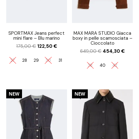
SPORTMAX Jeans perfect
MAX MARA STUDIO Giacca
mini flare – Blu marino
boxy in pelle scamosciata –
Cioccolato
175,00
€
122,50
€
649,00
€
454,30
€
27
28
29
30
31
38
40
42
30%
30%
NEW
NEW