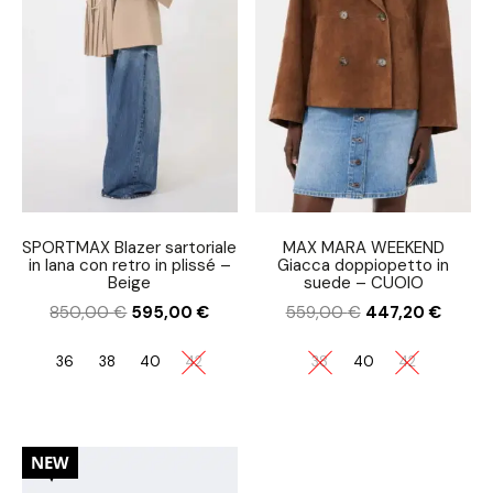
SPORTMAX Blazer sartoriale
MAX MARA WEEKEND
in lana con retro in plissé –
Giacca doppiopetto in
Beige
suede – CUOIO
850,00
€
595,00
€
559,00
€
447,20
€
36
38
40
42
38
40
42
30%
NEW