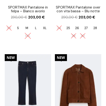
SPORTMAX Pantalone in
SPORTMAX Pantalone over
felpa – Bianco avorio
con vita bassa – Blu notte
290,00
€
203,00
€
290,00
€
203,00
€
XS
S
M
L
XL
24
25
26
27
28
XXL
29
30
30%
30%
NEW
NEW