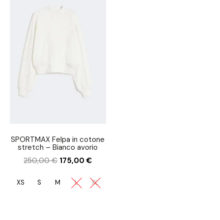
SPORTMAX Felpa in cotone
stretch – Bianco avorio
250,00
€
175,00
€
XS
S
M
L
XL