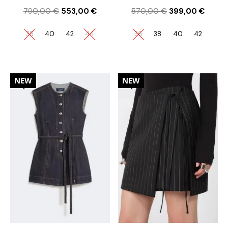
790,00
€
553,00
€
570,00
€
399,00
€
38
40
42
44
36
38
40
42
30%
30%
NEW
NEW