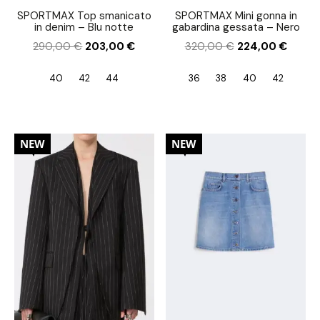
SPORTMAX Top smanicato
SPORTMAX Mini gonna in
in denim – Blu notte
gabardina gessata – Nero
290,00
€
203,00
€
320,00
€
224,00
€
40
42
44
36
38
40
42
30%
20%
NEW
NEW