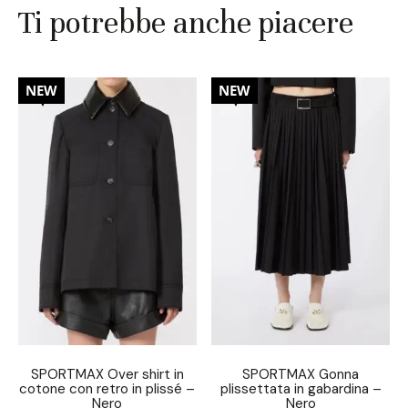
Ti potrebbe anche piacere
30%
30%
NEW
NEW
SPORTMAX Over shirt in
SPORTMAX Gonna
cotone con retro in plissé –
plissettata in gabardina –
Nero
Nero