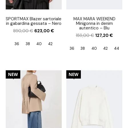
SPORTMAX Blazer sartoriale
MAX MARA WEEKEND
in gabardina gessata – Nero
Minigonna in denim
autentico – Blu
890,00
€
623,00
€
159,00
€
127,20
€
36
38
40
42
36
38
40
42
44
30%
30%
NEW
NEW