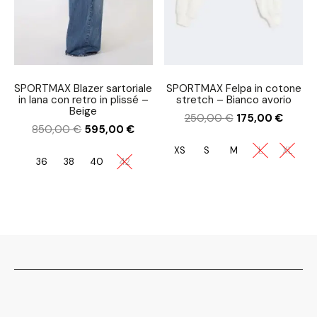
SPORTMAX Blazer sartoriale
SPORTMAX Felpa in cotone
in lana con retro in plissé –
stretch – Bianco avorio
Beige
250,00
€
175,00
€
850,00
€
595,00
€
XS
S
M
L
XL
36
38
40
42