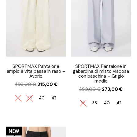
SPORTMAX Pantalone
SPORTMAX Pantalone in
ampio a vita bassa in raso –
gabardina di misto viscosa
Avorio
con baschina – Grigio
medio
450,00
€
315,00
€
390,00
€
273,00
€
36
38
40
42
36
38
40
42
30%
NEW