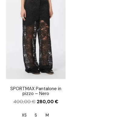
SPORTMAX Pantalone in
pizzo – Nero
400,00
€
280,00
€
XS
S
M