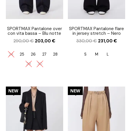
SPORTMAX Pantalone over
SPORTMAX Pantalone flare
con vita bassa – Blu notte
in jersey stretch – Nero
290,00
€
203,00
€
330,00
€
231,00
€
24
25
26
27
28
S
M
L
29
30
30%
30%
NEW
NEW