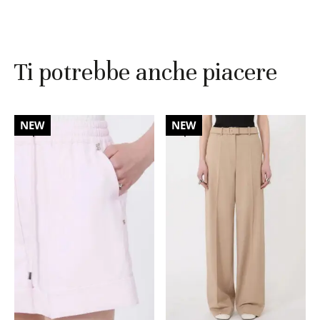
Ti potrebbe anche piacere
30%
30%
NEW
NEW