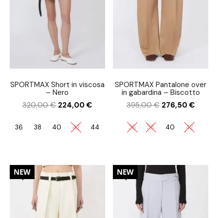
SPORTMAX Short in viscosa
SPORTMAX Pantalone over
– Nero
in gabardina – Biscotto
320,00
€
224,00
€
395,00
€
276,50
€
36
38
40
42
44
36
38
40
42
30%
30%
NEW
NEW