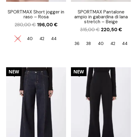
SPORTMAX Short jogger in
SPORTMAX Pantalone
raso – Rosa
ampio in gabardina di lana
stretch – Beige
280,00
€
196,00
€
315,00
€
220,50
€
38
40
42
44
36
38
40
42
44
30%
30%
NEW
NEW