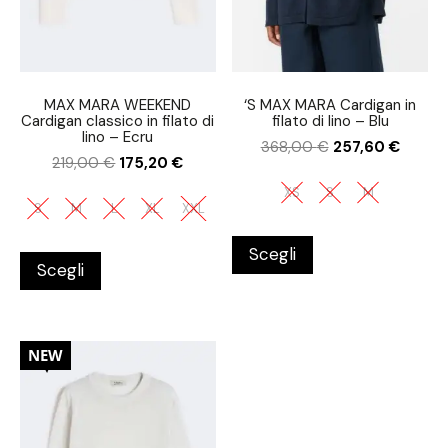
MAX MARA WEEKEND
‘S MAX MARA Cardigan in
Cardigan classico in filato di
filato di lino – Blu
lino – Ecru
368,00
€
257,60
€
219,00
€
175,20
€
XS
S
M
S
M
L
XL
XXL
Scegli
Scegli
30%
NEW