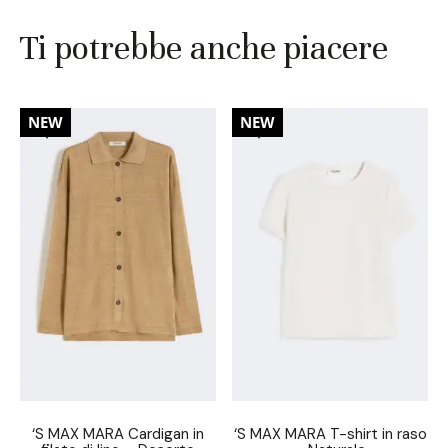
Ti potrebbe anche piacere
30%
30%
NEW
NEW
‘S MAX MARA Cardigan in
‘S MAX MARA T-shirt in raso