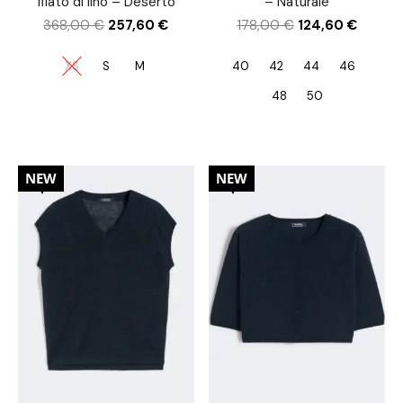
filato di lino – Deserto
– Naturale
368,00
€
257,60
€
178,00
€
124,60
€
XS
S
M
40
42
44
46
48
50
30%
30%
NEW
NEW