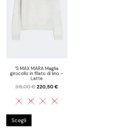
‘S MAX MARA Maglia
girocollo in filato di lino –
Latte
315,00
€
220,50
€
S
M
L
XL
Scegli