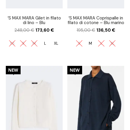
‘S MAX MARA Gilet in filato
‘S MAX MARA Coprispalle in
di lino – Blu
filato di cotone – Blu marino
248,00
€
173,60
€
195,00
€
136,50
€
XS
S
M
L
XL
S
M
L
XL
20%
30%
NEW
NEW