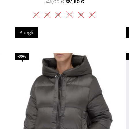
545,00
€
381,50
€
34
36
38
40
42
44
Scegli
30%