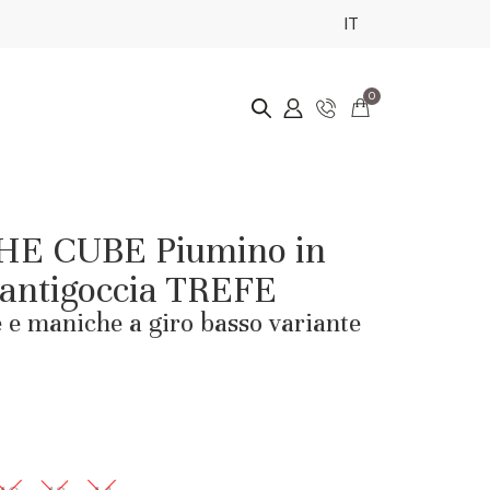
IT
0
E CUBE Piumino in
 antigoccia TREFE
 e maniche a giro basso variante