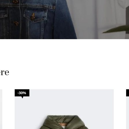
ere
30%