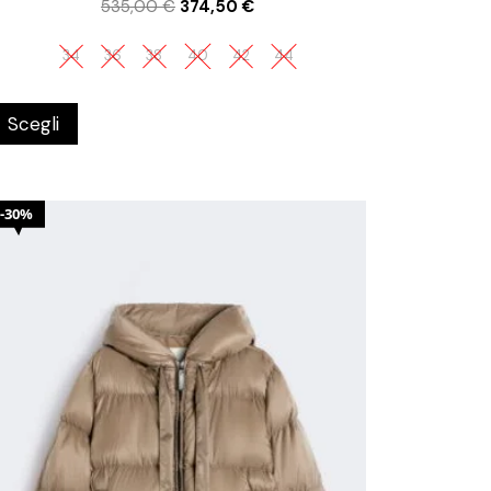
535,00
€
374,50
€
34
36
38
40
42
44
Scegli
30%