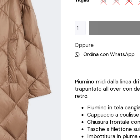
34
36
38
Oppure
Ordina con WhatsApp
Piumino midi dalla linea dr
trapuntato all over con det
retro.
Piumino in tela cangi
Cappuccio a coulisse
Chiusura frontale con
Tasche a filettone sui
Imbottitura in piuma 