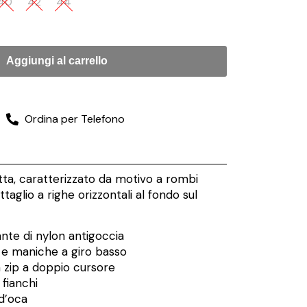
40
42
44
Aggiungi al carrello
Ordina per Telefono
itta, caratterizzato da motivo a rombi
taglio a righe orizzontali al fondo sul
ante di nylon antigoccia
 e maniche a giro basso
 zip a doppio cursore
 fianchi
d’oca