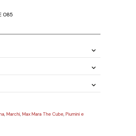
E 085
na
,
Marchi
,
Max Mara The Cube
,
Piumini e