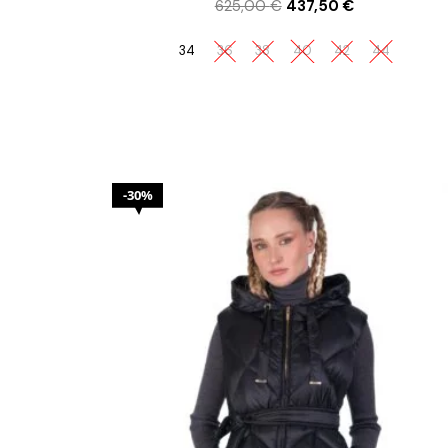
625,00
€
437,50
€
34
36
38
40
42
44
30%