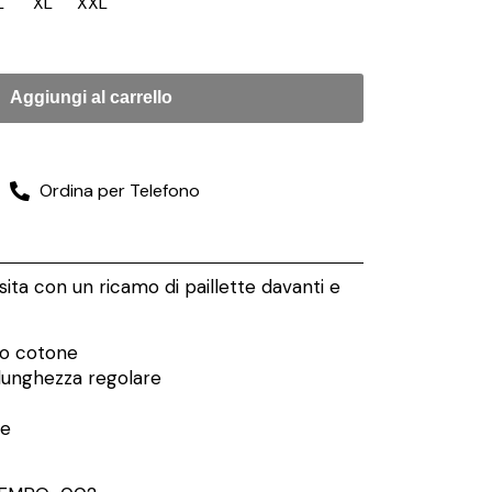
L
XL
XXL
Aggiungi al carrello
Ordina per Telefono
ita con un ricamo di paillette davanti e
sto cotone
 lunghezza regolare
ne