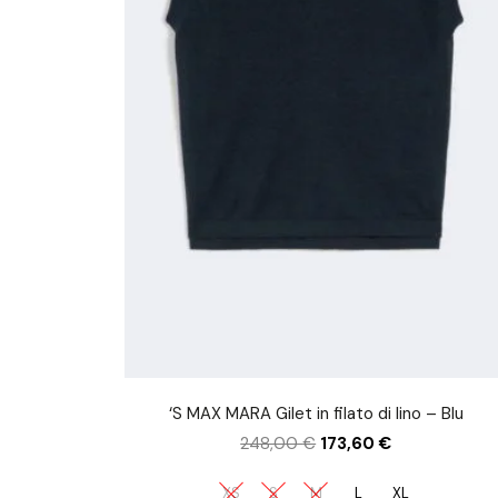
‘S MAX MARA Gilet in filato di lino – Blu
248,00
€
173,60
€
XS
S
M
L
XL