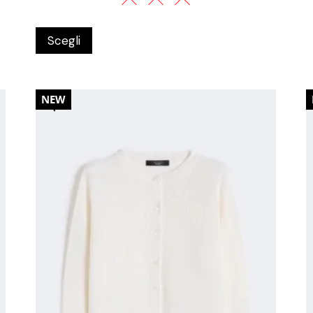
Scegli
20%
NEW