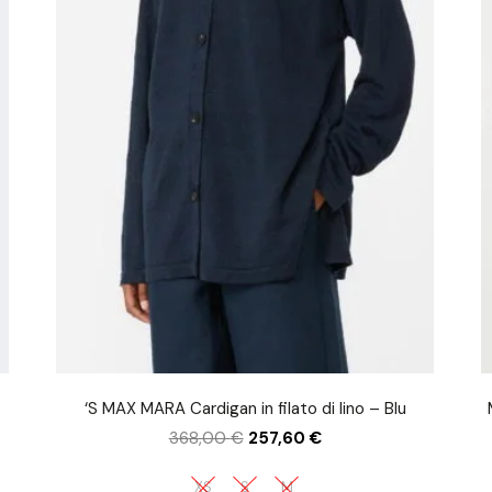
‘S MAX MARA Cardigan in filato di lino – Blu
368,00
€
257,60
€
XS
S
M