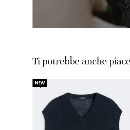
Ti potrebbe anche piac
30%
NEW