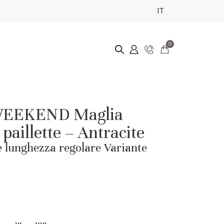
IT
0
EEKEND Maglia
paillette – Antracite
e lunghezza regolare Variante