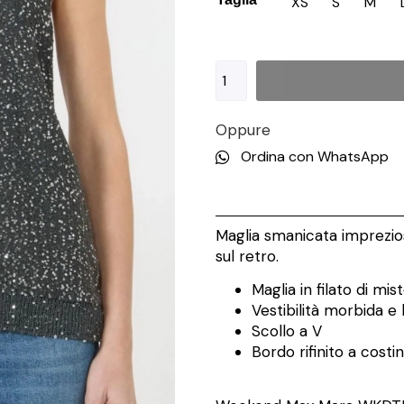
XS
S
M
Oppure
Ordina con WhatsApp
Maglia smanicata imprezios
sul retro.
Maglia in filato di mi
Vestibilità morbida e
Scollo a V
Bordo rifinito a costi