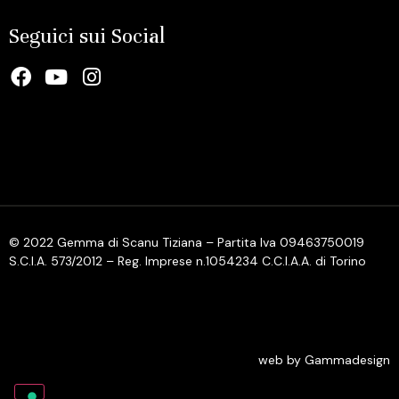
Seguici sui Social
© 2022 Gemma di Scanu Tiziana – Partita Iva 09463750019
S.C.I.A. 573/2012 – Reg. Imprese n.1054234 C.C.I.A.A. di Torino
web by Gammadesign