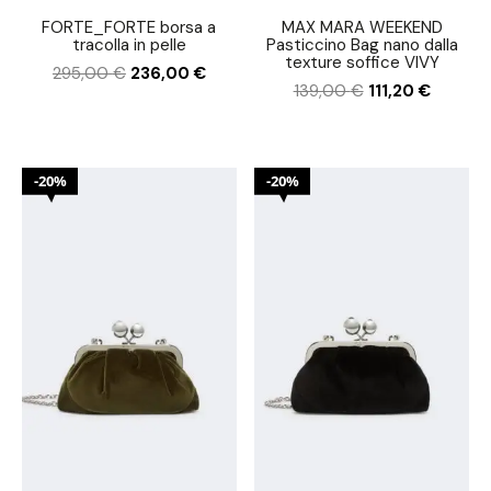
FORTE_FORTE borsa a
MAX MARA WEEKEND
tracolla in pelle
Pasticcino Bag nano dalla
texture soffice VIVY
295,00
€
236,00
€
139,00
€
111,20
€
20%
20%