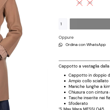
46
48
Oppure
Ordina con WhatsApp
Cappotto a vestaglia dalla 
Cappotto in doppio d
Ampio collo sciallato
Maniche lunghe a ki
Chiusura con cintura
Tasche inserite nei fi
Sfoderato
‘S Max Mara
MESSI 045 _ 