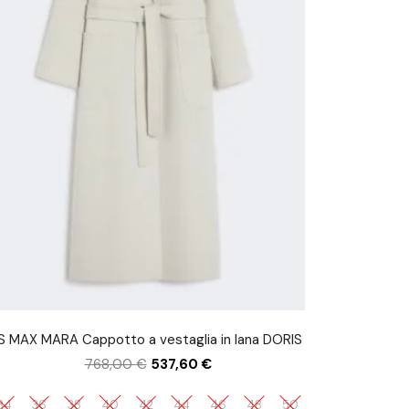
‘S MAX MARA Cappotto a vestaglia in lana DORIS
768,00
€
537,60
€
34
36
38
40
42
44
46
48
50