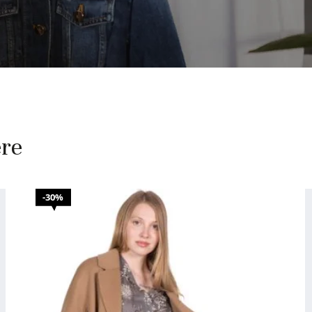
ere
30%