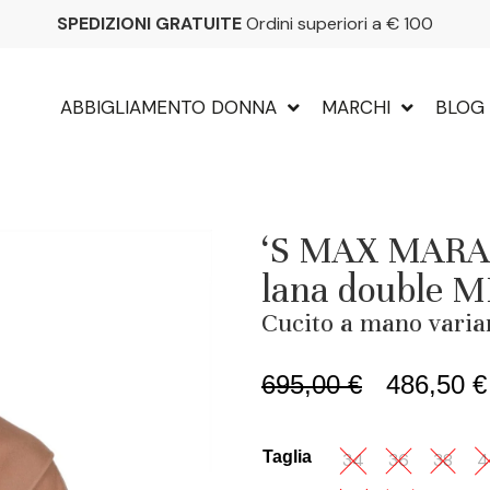
SPEDIZIONI GRATUITE
Ordini superiori a € 100
ABBIGLIAMENTO DONNA
MARCHI
BLOG
‘S MAX MARA C
lana double 
Cucito a mano varia
695,00
€
486,50
€
Taglia
34
36
38
4