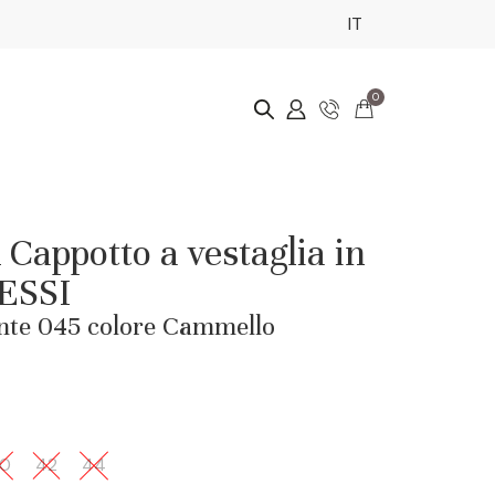
IT
0
appotto a vestaglia in
MESSI
nte 045 colore Cammello
0
42
44