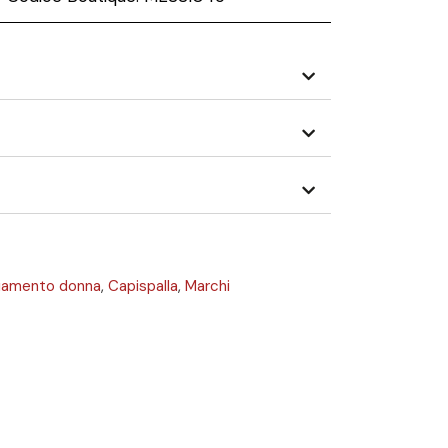
liamento donna
,
Capispalla
,
Marchi