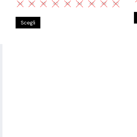
34
36
38
40
42
44
46
48
50
Scegli