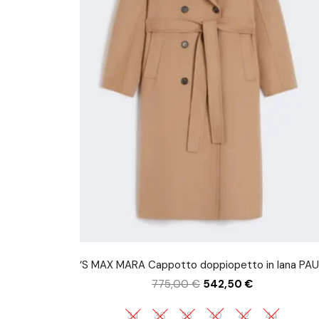
‘S MAX MARA Cappotto doppiopetto in lana PA
775,00
€
542,50
€
34
36
38
40
42
44